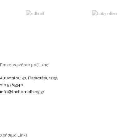
Suspendisse quam at vestibulum
Kitchen
Επικοινωνήστε μαζί μας!
Αμυνταίου 47, Περιστέρι, 12135
210 5765340
info@thehomething.gr
Χρήσιμα Links