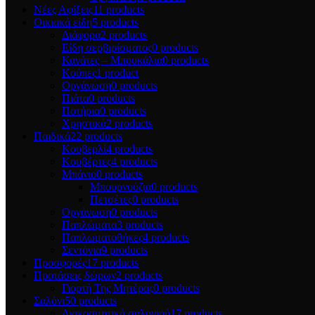
Νέες Αφίξεις
11 products
Οικιακά είδη
5 products
Διάφορα
2 products
Είδη σερβιρίσματος
0 products
Κανάτες – Μπουκάλια
0 products
Κούπες
1 product
Οργάνωση
0 products
Πιάτα
0 products
Ποτήρια
0 products
Χρηστικά
2 products
Παιδικά
22 products
Κουβερλί
4 products
Κουβέρτες
4 products
Μπάνιο
0 products
Μπουρνούζια
0 products
Πετσέτες
0 products
Οργάνωση
0 products
Παπλώματα
3 products
Παπλωματοθήκες
4 products
Σεντόνια
9 products
Προσφορές
17 products
Προτάσεις δώρων
2 products
Γιορτή Της Μητέρας
0 products
Σαλόνι
50 products
Διακοσμητικά σαλονιού
17 products