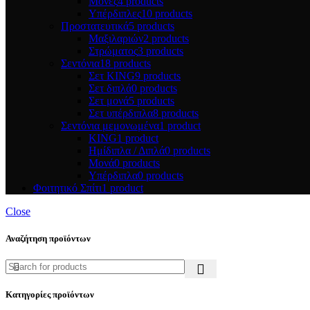
Μονές
4 products
Υπέρδιπλες
10 products
Προστατευτικά
5 products
Μαξιλαριών
2 products
Στρώματος
3 products
Σεντόνια
18 products
Σετ KING
9 products
Σετ διπλά
0 products
Σετ μονά
5 products
Σετ υπέρδιπλα
8 products
Σεντόνια μεμονωμένα
1 product
KING
1 product
Ημίδιπλα / Διπλά
0 products
Μονά
0 products
Υπέρδιπλα
0 products
Φοιτητικό Σπίτι
1 product
Close
Αναζήτηση προϊόντων
Κατηγορίες προϊόντων