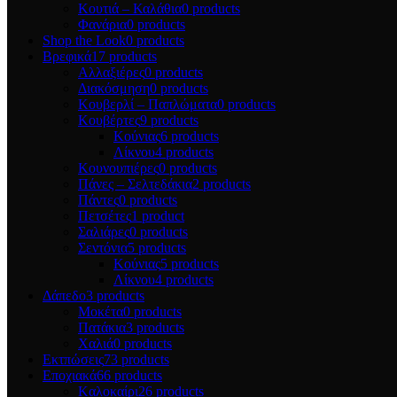
Κουτιά – Καλάθια
0 products
Φανάρια
0 products
Shop the Look
0 products
Βρεφικά
17 products
Αλλαξιέρες
0 products
Διακόσμηση
0 products
Κουβερλί – Παπλώματα
0 products
Κουβέρτες
9 products
Κούνιας
6 products
Λίκνου
4 products
Κουνουπιέρες
0 products
Πάνες – Σελτεδάκια
2 products
Πάντες
0 products
Πετσέτες
1 product
Σαλιάρες
0 products
Σεντόνια
5 products
Κούνιας
5 products
Λίκνου
4 products
Δάπεδο
3 products
Μοκέτα
0 products
Πατάκια
3 products
Χαλιά
0 products
Εκτπώσεις
73 products
Εποχιακά
66 products
Kαλοκαίρι
26 products