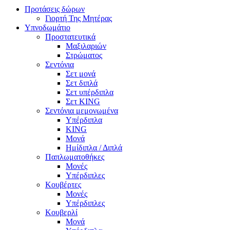
Προτάσεις δώρων
Γιορτή Της Μητέρας
Υπνοδωμάτιο
Προστατευτικά
Μαξιλαριών
Στρώματος
Σεντόνια
Σετ μονά
Σετ διπλά
Σετ υπέρδιπλα
Σετ KING
Σεντόνια μεμονωμένα
Υπέρδιπλα
KING
Μονά
Ημίδιπλα / Διπλά
Παπλωματοθήκες
Μονές
Υπέρδιπλες
Κουβέρτες
Μονές
Υπέρδιπλες
Κουβερλί
Μονά