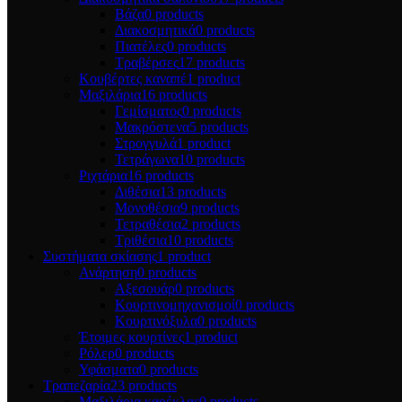
Βάζα
0 products
Διακοσμητικά
0 products
Πιατέλες
0 products
Τραβέρσες
17 products
Κουβέρτες καναπέ
1 product
Μαξιλάρια
16 products
Γεμίσματος
0 products
Μακρόστενα
5 products
Στρογγυλά
1 product
Τετράγωνα
10 products
Ριχτάρια
16 products
Διθέσια
13 products
Μονοθέσια
9 products
Τετραθέσια
2 products
Τριθέσια
10 products
Συστήματα σκίασης
1 product
Ανάρτηση
0 products
Αξεσουάρ
0 products
Κουρτινομηχανισμοί
0 products
Κουρτινόξυλα
0 products
Έτοιμες κουρτίνες
1 product
Ρόλερ
0 products
Υφάσματα
0 products
Τραπεζαρία
23 products
Μαξιλάρια καρέκλας
0 products