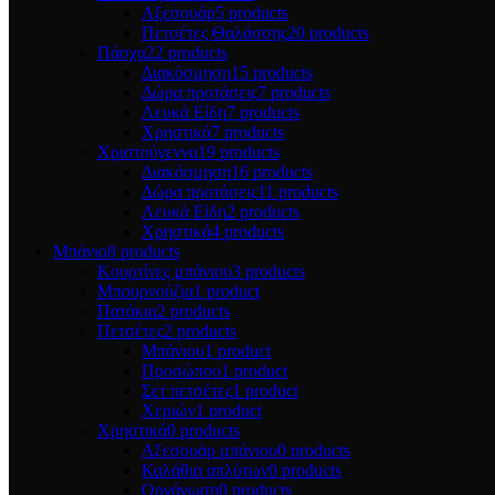
Αξεσουάρ
5 products
Πετσέτες Θαλάσσης
20 products
Πάσχα
22 products
Διακόσμηση
15 products
Δώρα προτάσεις
7 products
Λευκά Είδη
7 products
Χρηστικά
7 products
Χριστούγεννα
19 products
Διακόσμηση
16 products
Δώρα προτάσεις
11 products
Λευκά Είδη
2 products
Χρηστικά
4 products
Μπάνιο
8 products
Κουρτίνες μπάνιου
3 products
Μπουρνούζια
1 product
Πατάκια
2 products
Πετσέτες
2 products
Μπάνιου
1 product
Προσώπου
1 product
Σετ πετσέτες
1 product
Χεριών
1 product
Χρηστικά
0 products
Αξεσουάρ μπάνιου
0 products
Καλάθια απλύτων
0 products
Οργάνωση
0 products