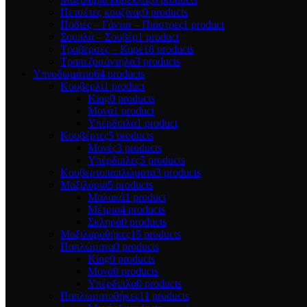
Πετσέτες κουζίνας
0 products
Ποδιές – Γάντια – Πιάστρες
1 product
Σουπλά – Σουβέρ
1 product
Τραβέρσες – Καρέ
18 products
Τραπεζομάντηλα
3 products
Υπνοδωμάτιο
64 products
Κουβερλί
1 product
King
0 products
Μονά
1 product
Υπέρδιπλα
1 product
Κουβέρτες
5 products
Μονές
3 products
Υπέρδιπλες
5 products
Κουβερτοπαπλώματα
3 products
Μαξιλάρια
5 products
Μαλακά
1 product
Μέτρια
4 products
Σκληρά
0 products
Μαξιλαροθήκες
15 products
Παπλώματα
0 products
King
0 products
Μονά
0 products
Υπέρδιπλα
0 products
Παπλωματοθήκες
11 products