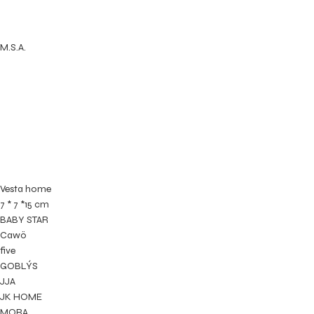
M.S.A.
Vesta home
7 * 7 *15 cm
BABY STAR
Cawö
five
GOBLÝS
JJA
JK HOME
MORA