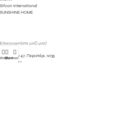
Sifcon International
SUNSHINE HOME
Επικοινωνήστε μαζί μας!
Αμυνταίου 47, Περιστέρι, 12135
Shop
My account
Cart
210 5765340
info@thehomething.gr
Χρήσιμα Links