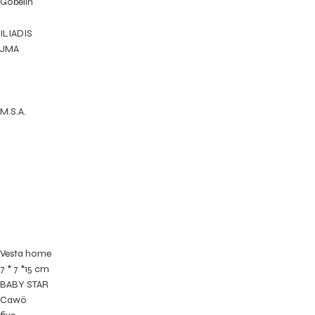
Gobelin
ILIADIS
JMA
M.S.A.
Vesta home
7 * 7 *15 cm
BABY STAR
Cawö