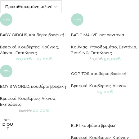
-17%
-17%
BABY CIRCUS, κουβέρτα βρεφική
BATIC MAUVE, σετ σεντόνια
Βρεφικά
,
Κουβέρτες
,
Κούνιας
,
Κούνιας
,
Υπνοδωμάτιο
,
Σεντόνια
,
Λίκνου
,
Εκτπώσεις
Σετ KING
,
Εκτπώσεις
20,00
€
–
27,00
€
50,00
€
60,00
€
-17%
COPITOS, κουβέρτα βρεφική
Βρεφικά
,
Κουβέρτες
,
Λίκνου
BOY’S WORLD, κουβέρτα βρεφική
25,00
€
Βρεφικά
,
Κουβέρτες
,
Λίκνου
,
Εκτπώσεις
20,00
€
24,00
€
SOL
D OU
ELFI, κουβέρτα βρεφική
T
Βρεφικά
,
Κουβέρτες
,
Κούνιας