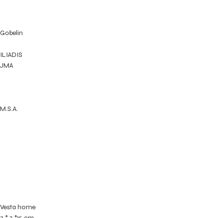
Gobelin
ILIADIS
JMA
M.S.A.
Vesta home
7 * 7 *15 cm