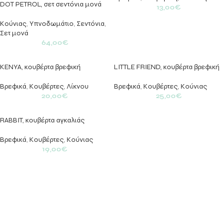
DOT PETROL, σετ σεντόνια μονά
13,00
€
Κούνιας
,
Υπνοδωμάτιο
,
Σεντόνια
,
Σετ μονά
64,00
€
KENYA, κουβέρτα βρεφική
LITTLE FRIEND, κουβέρτα βρεφική
Βρεφικά
,
Κουβέρτες
,
Λίκνου
Βρεφικά
,
Κουβέρτες
,
Κούνιας
20,00
€
25,00
€
RABBIT, κουβέρτα αγκαλιάς
Βρεφικά
,
Κουβέρτες
,
Κούνιας
19,00
€