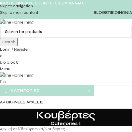
ΚΑΛΩΣ ΗΡΘΑΤΕ ΣΤΗΝ ΙΣΤΟΣΕΛΙΔΑ ΜΑΣ!
Skip to navigation
Skip to main content
BLOG
ΕΠΙΚΟΙΝΩΝΙΑ
Search
Login / Register
0
0
0,00
€
Menu
0
ΚΑΤΗΓΟΡΙΕΣ
ΑΡΧΙΚΗ
ΝΕΕΣ ΑΦΙΞΕΙΣ
Κουβέρτες
Categories
Αρχική σελίδα
Βρεφικά
Κουβέρτες