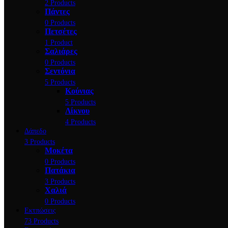
2 Products
Πάντες
0 Products
Πετσέτες
1 Product
Σαλιάρες
0 Products
Σεντόνια
5 Products
Κούνιας
5 Products
Λίκνου
4 Products
Δάπεδο
3 Products
Μοκέτα
0 Products
Πατάκια
3 Products
Χαλιά
0 Products
Εκτπώσεις
73 Products