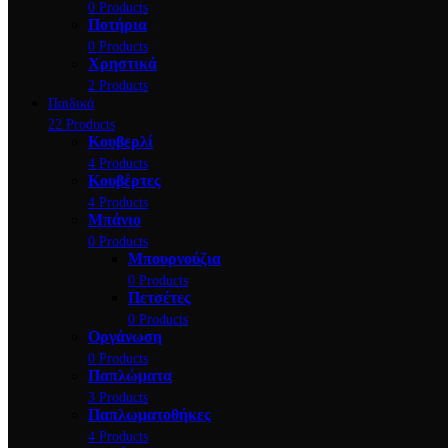
0 Products
Ποτήρια
0 Products
Χρηστικά
2 Products
Παιδικά
22 Products
Κουβερλί
4 Products
Κουβέρτες
4 Products
Μπάνιο
0 Products
Μπουρνούζια
0 Products
Πετσέτες
0 Products
Οργάνωση
0 Products
Παπλώματα
3 Products
Παπλωματοθήκες
4 Products