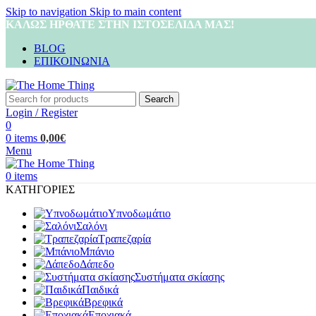
Skip to navigation
Skip to main content
ΚΑΛΩΣ ΗΡΘΑΤΕ ΣΤΗΝ ΙΣΤΟΣΕΛΙΔΑ ΜΑΣ!
BLOG
ΕΠΙΚΟΙΝΩΝΙΑ
Search
Login / Register
0
0
items
0,00
€
Menu
0
items
ΚΑΤΗΓΟΡΙΕΣ
Υπνοδωμάτιο
Σαλόνι
Τραπεζαρία
Μπάνιο
Δάπεδο
Συστήματα σκίασης
Παιδικά
Βρεφικά
Εποχιακά