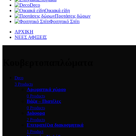
Deco
Οικιακά είδη
Προτάσεις δώρων
Φοιτητικό Σπίτι
ΑΡΧΙΚΗ
ΝΕΕΣ ΑΦΙΞΕΙΣ
Κουβερτοπαπλώματα
Deco
3 Products
Αρωματικά χώρου
0 Products
Βάζα – Πιατέλες
0 Products
Διάφορα
2 Products
Επιτραπέζια διακοσμητικά
1 Product