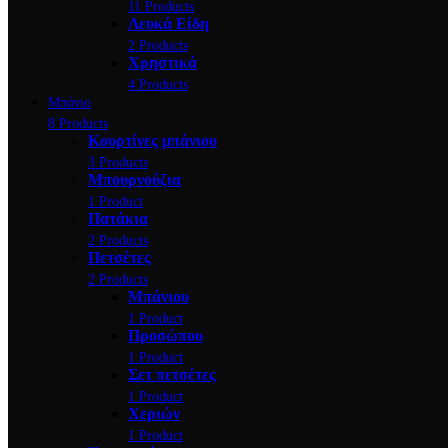
11 Products
Λευκά Είδη
2 Products
Χρηστικά
4 Products
Μπάνιο
8 Products
Κουρτίνες μπάνιου
3 Products
Μπουρνούζια
1 Product
Πατάκια
2 Products
Πετσέτες
2 Products
Μπάνιου
1 Product
Προσώπου
1 Product
Σετ πετσέτες
1 Product
Χεριών
1 Product