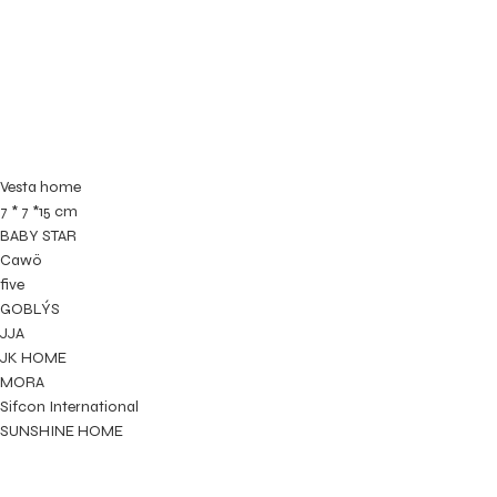
Vesta home
7 * 7 *15 cm
BABY STAR
Cawö
five
GOBLÝS
JJA
JK HOME
MORA
Sifcon International
SUNSHINE HOME