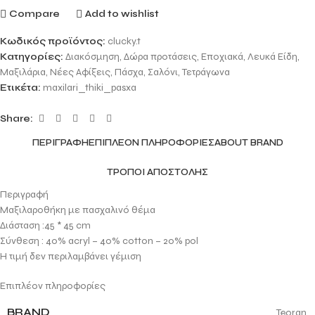
Compare
Add to wishlist
Κωδικός προϊόντος:
clucky.t
Κατηγορίες:
Διακόσμηση
,
Δώρα προτάσεις
,
Εποχιακά
,
Λευκά Είδη
,
Μαξιλάρια
,
Νέες Αφίξεις
,
Πάσχα
,
Σαλόνι
,
Τετράγωνα
Ετικέτα:
maxilari_thiki_pasxa
Share:
ΠΕΡΙΓΡΑΦΉ
ΕΠΙΠΛΈΟΝ ΠΛΗΡΟΦΟΡΊΕΣ
ABOUT BRAND
ΤΡΌΠΟΙ ΑΠΟΣΤΟΛΉΣ
Περιγραφή
Μαξιλαροθήκη με πασχαλινό θέμα
Διάσταση :45 * 45 cm
Σύνθεση : 40% acryl – 40% cotton – 20% pol
Η τιμή δεν περιλαμβάνει γέμιση
Επιπλέον πληροφορίες
BRAND
Teoran