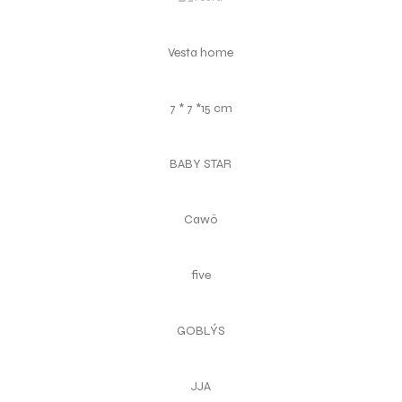
Vesta home
7 * 7 *15 cm
BABY STAR
Cawö
five
GOBLÝS
JJA