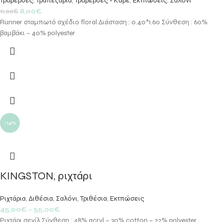
Τραβέρσες
,
Τραπεζαρία
,
Τραβέρσες - Καρέ
,
Εκτπώσεις
,
Σαλόνι
8,00
€
11,00
€
Runner σταμπωτό σχέδιο floral Διάσταση : 0.40*1.60 Σύνθεση : 60%
βαμβάκι – 40% polyester
-14%
KINGSTON, ριχτάρι
Ριχτάρια
,
Διθέσια
,
Σαλόνι
,
Τριθέσια
,
Εκτπώσεις
45,00
€
–
55,00
€
Ριχτάρι σενίλ Σύνθεση : 48% acryl – 30% cotton – 22% polyester