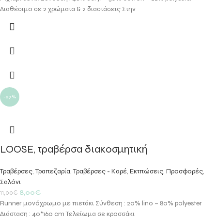
Διαθέσιμο σε 2 χρώματα & 2 διαστάσεις Στην
-27%
LOOSE, τραβέρσα διακοσμητική
Τραβέρσες
,
Τραπεζαρία
,
Τραβέρσες - Καρέ
,
Εκτπώσεις
,
Προσφορές
,
Σαλόνι
8,00
€
11,00
€
Runner μονόχρωμο με πιετάκι Σύνθεση : 20% lino – 80% polyester
Διάσταση : 40*160 cm Τελείωμα σε κροσσάκι