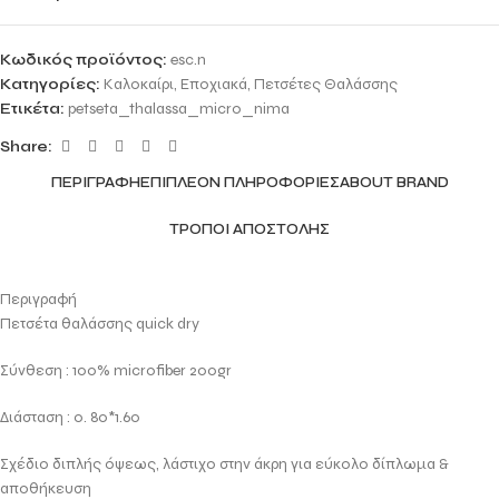
Κωδικός προϊόντος:
esc.n
Κατηγορίες:
Kαλοκαίρι
,
Εποχιακά
,
Πετσέτες Θαλάσσης
Ετικέτα:
petseta_thalassa_micro_nima
Share:
ΠΕΡΙΓΡΑΦΉ
ΕΠΙΠΛΈΟΝ ΠΛΗΡΟΦΟΡΊΕΣ
ABOUT BRAND
ΤΡΌΠΟΙ ΑΠΟΣΤΟΛΉΣ
Περιγραφή
Πετσέτα θαλάσσης quick dry
Σύνθεση : 100% microfiber 200gr
Διάσταση : 0. 80*1.60
Σχέδιο διπλής όψεως, λάστιχο στην άκρη για εύκολο δίπλωμα &
αποθήκευση