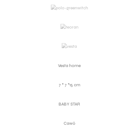
Vesta home
7 * 7 *15 cm
BABY STAR
Cawö