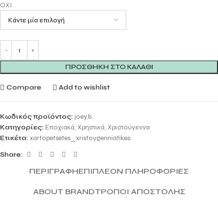
ΟΧΙ
ΠΡΟΣΘΉΚΗ ΣΤΟ ΚΑΛΆΘΙ
Compare
Add to wishlist
Κωδικός προϊόντος:
joey.b
Κατηγορίες:
Εποχιακά
,
Χρηστικά
,
Χριστούγεννα
Ετικέτα:
xartopetsetes_xristoygenniatikes
Share:
ΠΕΡΙΓΡΑΦΉ
ΕΠΙΠΛΈΟΝ ΠΛΗΡΟΦΟΡΊΕΣ
ABOUT BRAND
ΤΡΌΠΟΙ ΑΠΟΣΤΟΛΉΣ