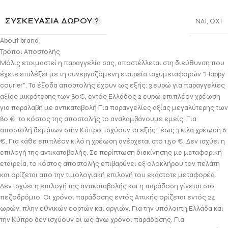
ΣΥΣΚΕΥΑΣΊΑ ΔΏΡΟΥ
ΝΑΙ
,
ΟΧΙ
About brand
Τρόποι Αποστολής
Μόλις ετοιμαστεί η παραγγελία σας, αποστέλλεται στη διεύθυνση που
έχετε επιλέξει με τη συνεργαζόμενη εταιρεία ταχυμεταφορών “Happy
courier”. Τα έξοδα αποστολής έχουν ως εξής: 3 ευρώ για παραγγελίες
αξίας μικρότερης των 80€, εντός Ελλάδος 2 ευρώ επιπλέον χρέωση
για παραλαβή με αντικαταβολή Για παραγγελίες αξίας μεγαλύτερης των
80 €, το κόστος της αποστολής το αναλαμβάνουμε εμείς. Για
αποστολή δεμάτων στην Κύπρο, ισχύουν τα εξής : έως 3 κιλά χρέωση 6
€. Για κάθε επιπλέον κιλό η χρέωση ανέρχεται στο 1,50 €. Δεν ισχύει η
επιλογή της αντικαταβολής. Σε περίπτωση διακίνησης με μεταφορική
εταιρεία, το κόστος αποστολής επιβαρύνει εξ ολοκλήρου τον πελάτη
και ορίζεται απο την τιμολογιακή επιλογή του εκάστοτε μεταφορέα.
Δεν ισχύει η επιλογή της αντικαταβολής και η παράδοση γίνεται στο
πεζοδρόμιο. Οι χρόνοι παράδοσης εντός Αττικής ορίζεται εντός 24
ωρών, πλην εθνικών εορτών και αργιών. Για την υπόλοιπη Ελλάδα και
την Κύπρο δεν ισχύουν οι ως άνω χρόνοι παράδοσης. Για