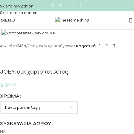
Skip to navigation
Skip to main content
MENU
Click to enlarge
Αρχική σελίδα
Εποχιακά
Χριστούγεννα
Χρηστικά
JOEY, σετ χαρτοπετσέτες
3,90
€
ΧΡΏΜΑ
ΣΥΣΚΕΥΑΣΊΑ ΔΏΡΟΥ
ΝΑΙ