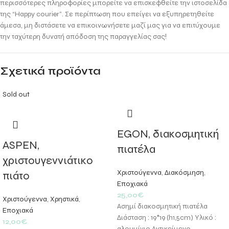
περισσότερες πληροφορίες μπορείτε να επισκεφθείτε την ιστοσελίδα
της “Happy courier”. Σε περίπτωση που επείγει να εξυπηρετηθείτε
άμεσα, μη διστάσετε να επικοινωνήσετε μαζί μας για να επιτύχουμε
την ταχύτερη δυνατή απόδοση της παραγγελίας σας!
Σχετικά προϊόντα
Sold out
EGON, διακοσμητική
ASPEN,
πιατέλα
χριστουγεννιάτικο
Χριστούγεννα
,
Διακόσμηση
,
πιάτο
Εποχιακά
25,00
€
Χριστούγεννα
,
Χρηστικά
,
Ασημί διακοσμητική πιατέλα
Εποχιακά
Διάσταση : 19*19 (h1,5cm) Υλικό :
12,00
€
αλουμίνιο Αντικείμενο