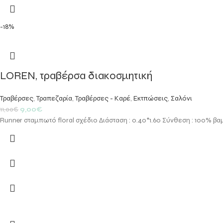
-18%
LOREN, τραβέρσα διακοσμητική
Τραβέρσες
,
Τραπεζαρία
,
Τραβέρσες - Καρέ
,
Εκτπώσεις
,
Σαλόνι
9,00
€
11,00
€
Runner σταμπωτό floral σχέδιο Διάσταση : 0.40*1.60 Σύνθεση : 100% β