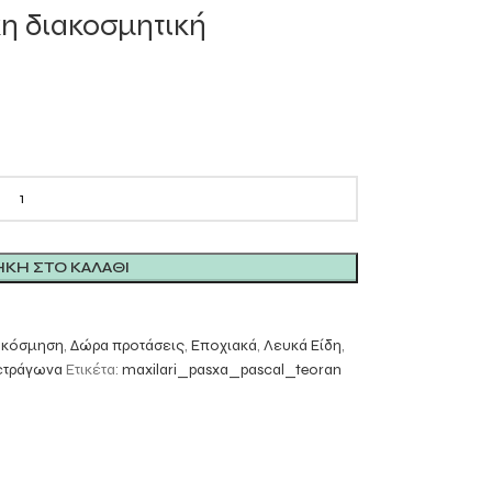
η διακοσμητική
ΚΗ ΣΤΟ ΚΑΛΆΘΙ
ακόσμηση
,
Δώρα προτάσεις
,
Εποχιακά
,
Λευκά Είδη
,
ετράγωνα
Ετικέτα:
maxilari_pasxa_pascal_teoran