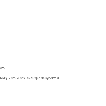
όνι
σταση : 40*160 cm Τελείωμα σε κροσσάκι