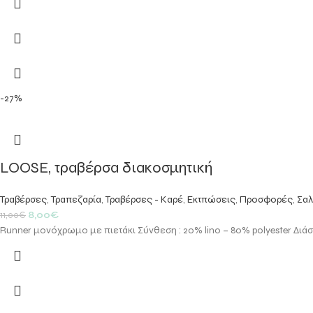
-27%
LOOSE, τραβέρσα διακοσμητική
Τραβέρσες
,
Τραπεζαρία
,
Τραβέρσες - Καρέ
,
Εκτπώσεις
,
Προσφορές
,
Σαλ
8,00
€
11,00
€
Runner μονόχρωμο με πιετάκι Σύνθεση : 20% lino – 80% polyester Διά