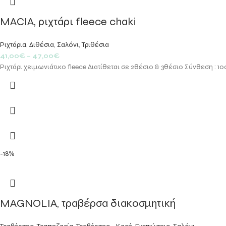
MACIA, ριχτάρι fleece chaki
Ριχτάρια
,
Διθέσια
,
Σαλόνι
,
Τριθέσια
41,00
€
–
47,00
€
Ριχτάρι χειμωνιάτικο fleece Διατίθεται σε 2θέσιο & 3θέσιο Σύνθεση : 
-18%
MAGNOLIA, τραβέρσα διακοσμητική