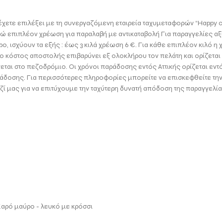
έχετε επιλέξει με τη συνεργαζόμενη εταιρεία ταχυμεταφορών “Happy c
ρώ επιπλέον χρέωση για παραλαβή με αντικαταβολή Για παραγγελίες αξ
ισχύουν τα εξής : έως 3 κιλά χρέωση 6 €. Για κάθε επιπλέον κιλό η χρ
το κόστος αποστολής επιβαρύνει εξ ολοκλήρου τον πελάτη και ορίζεται
νεται στο πεζοδρόμιο. Οι χρόνοι παράδοσης εντός Αττικής ορίζεται εντ
άδοσης. Για περισσότερες πληροφορίες μπορείτε να επισκεφθείτε την 
ζί μας για να επιτύχουμε την ταχύτερη δυνατή απόδοση της παραγγελία
Καρό μαύρο - λευκό με κρόσσι