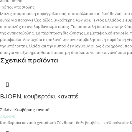
About brand
Τρόποι Αποστολής
Μόλις ετοιμαστεί η παραγγελία σας, αποστέλλεται στη διεύθυνση που 
ευρώ για παραγγελίες αξίας μικρότερης των 80€, εντός Ελλάδος 2 ευ
αποστολής το αναλαμβάνουμε εμείς. Για αποστολή δεμάτων στην Κύπρο, 
της αντικαταβολής. Σε περίπτωση διακίνησης με μεταφορική εταιρεία, 
μεταφορέα. Δεν ισχύει η επιλογή της αντικαταβολής και η παράδοση γί
την υπόλοιπη Ελλάδα και την Κύπρο δεν ισχύουν οι ως άνω χρόνοι παρ
επείγει να εξυπηρετηθείτε άμεσα, μη διστάσετε να επικοινωνήσετε μα
Σχετικά προϊόντα
BJORN, κουβερτάκι καναπέ
Σαλόνι
,
Κουβέρτες καναπέ
35,00
€
Κουβερτάκι καναπέ χνουδωτό Σύνθεση : 80% βαμβάκι - 20% polyester 