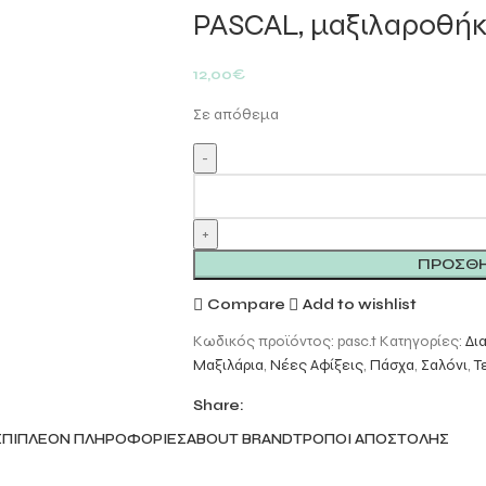
PASCAL, μαξιλαροθήκ
12,00
€
Σε απόθεμα
ΠΡΟΣΘΉ
Compare
Add to wishlist
Κωδικός προϊόντος:
pasc.t
Κατηγορίες:
Δι
Μαξιλάρια
,
Νέες Αφίξεις
,
Πάσχα
,
Σαλόνι
,
Τ
Share:
ΕΠΙΠΛΈΟΝ ΠΛΗΡΟΦΟΡΊΕΣ
ABOUT BRAND
ΤΡΌΠΟΙ ΑΠΟΣΤΟΛΉΣ