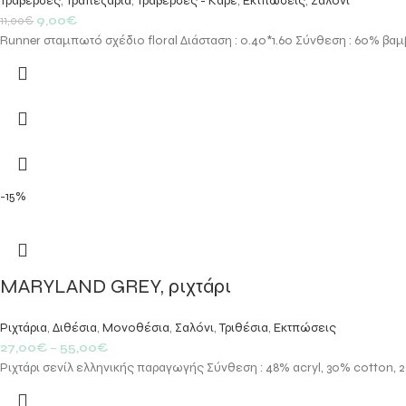
Τραβέρσες
,
Τραπεζαρία
,
Τραβέρσες - Καρέ
,
Εκτπώσεις
,
Σαλόνι
9,00
€
11,00
€
Runner σταμπωτό σχέδιο floral Διάσταση : 0.40*1.60 Σύνθεση : 60% βαμ
-15%
MARYLAND GREY, ριχτάρι
Ριχτάρια
,
Διθέσια
,
Μονοθέσια
,
Σαλόνι
,
Τριθέσια
,
Εκτπώσεις
27,00
€
–
55,00
€
Ριχτάρι σενίλ ελληνικής παραγωγής Σύνθεση : 48% acryl, 30% cotton, 2