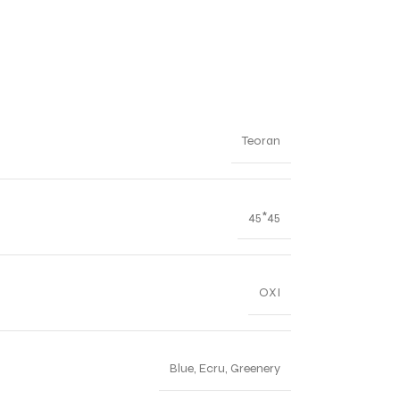
Teoran
45*45
ΟΧΙ
Blue
,
Ecru
,
Greenery