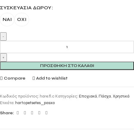
ΣΥΣΚΕΥΑΣΊΑ ΔΏΡΟΥ
ΝΑΙ
ΟΧΙ
ΠΡΟΣΘΉΚΗ ΣΤΟ ΚΑΛΆΘΙ
Compare
Add to wishlist
Κωδικός προϊόντος:
hare.fl.c
Κατηγορίες:
Εποχιακά
,
Πάσχα
,
Χρηστικά
Ετικέτα:
hartopetsetes_pasxa
Share: