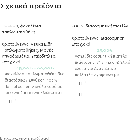
Σχετικά προϊόντα
CHEERS, φανελένια
EGON, διακοσμητική πιατέλα
παπλωματοθήκη
Χριστούγεννα
,
Διακόσμηση
,
Χριστούγεννα
,
Λευκά Είδη
,
Εποχιακά
Παπλωματοθήκες
,
Μονές
,
25,00
€
Υπνοδωμάτιο
,
Υπέρδιπλες
,
Ασημί διακοσμητική πιατέλα
Εποχιακά
Διάσταση : 19*19 (h1,5cm) Υλικό :
45,00
€
–
60,00
€
αλουμίνιο Αντικείμενο
Φανελένια παπλωματοθήκη δυο
πολλαπλών χρήσεων με
διαστάσεων Σύνθεση : 100%
χριστουγεννιάτικο μοτίβο
flannel cotton Μεγάλο καρό σε
κόκκινο & πράσινο Κλείσιμο με
φερμουάρ / διπλής όψεως
Επικοινωνήστε μαζί μας!