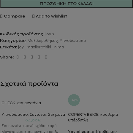
ΠΡΟΣΘΉΚΗ ΣΤΟ ΚΑΛΆΘΙ
Compare
Add to wishlist
Κωδικός προϊόντος:
joy.n
Κατηγορίες:
Μαξιλαροθήκες
,
Υπνοδωμάτιο
Ετικέτα:
joy_maxilarothiki_nima
Share:
Σχετικά προϊόντα
-14%
CHECK, σετ σεντόνια
Υπνοδωμάτιο
,
Σεντόνια
,
Σετ μονά
COPERTA BEIGE, κουβέρτα
64,00
€
υπέρδιπλη
Σετ σεντόνια μονά σχέδιο καρό
Υπνοδωμάτιο
,
Κουβέρτες
,
Μονόχρωμο κατωσέντονο 100%