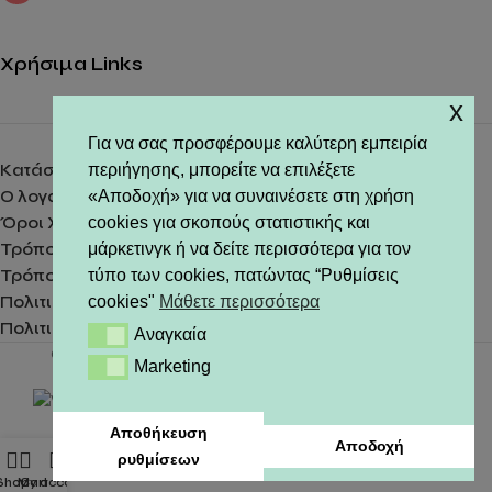
Χρήσιμα Links
x
Για να σας προσφέρουμε καλύτερη εμπειρία
περιήγησης, μπορείτε να επιλέξετε
Κατάστημα
«Αποδοχή» για να συναινέσετε στη χρήση
Ο λογαριασμός μου
cookies για σκοπούς στατιστικής και
Όροι Χρήσης
μάρκετινγκ ή να δείτε περισσότερα για τον
Τρόποι Αποστολής
τύπο των cookies, πατώντας “Ρυθμίσεις
Τρόποι Πληρωμής
cookies"
Μάθετε περισσότερα
Πολιτική Επιστροφής
Πολιτική Απορρήτου
Αναγκαία
Αναγκαία
Copyright © 2022- THE HOME THING - All Rights Reserved
Marketing
Marketing
Αποθήκευση
Αποδοχή
ρυθμίσεων
Shop
My account
Cart