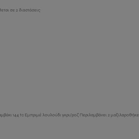
ται σε 2 διαστάσεις
αμβάκι 144 tc Εμπριμέ λουλούδι γκρι/ροζ Περιλαμβάνει 2 μαξιλαροθήκ