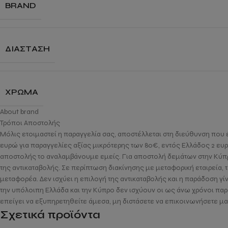
BRAND
ΔΙΆΣΤΑΣΗ
ΧΡΏΜΑ
About brand
Τρόποι Αποστολής
Μόλις ετοιμαστεί η παραγγελία σας, αποστέλλεται στη διεύθυνση που 
ευρώ για παραγγελίες αξίας μικρότερης των 80€, εντός Ελλάδος 2 ευ
αποστολής το αναλαμβάνουμε εμείς. Για αποστολή δεμάτων στην Κύπρο, 
της αντικαταβολής. Σε περίπτωση διακίνησης με μεταφορική εταιρεία, 
μεταφορέα. Δεν ισχύει η επιλογή της αντικαταβολής και η παράδοση γί
την υπόλοιπη Ελλάδα και την Κύπρο δεν ισχύουν οι ως άνω χρόνοι παρ
επείγει να εξυπηρετηθείτε άμεσα, μη διστάσετε να επικοινωνήσετε μα
Σχετικά προϊόντα