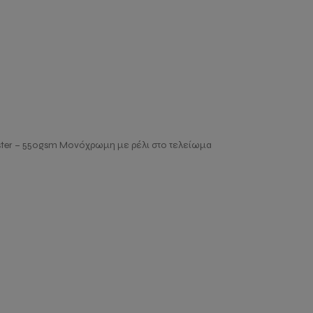
yester – 550gsm Μονόχρωμη με ρέλι στο τελείωμα