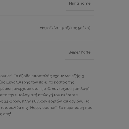
Nima home
2(270*280 + μαξ/κες 50*70)
Beige/ Kaffe
ourier”. Τα έξοδα αποστολής έχουν ως εξής: 3
ίας μεγαλύτερης των 80 €, το κόστος της
έωση ανέρχεται στο 1,50 €. Δεν ισχύει η επιλογή
 απο την τιμολογιακή επιλογή του εκάστοτε
ός 24 ωρών, πλην εθνικών εορτών και αργιών. Για
ιστοσελίδα της “Happy courier”. Σε περίπτωση που
ς σας!