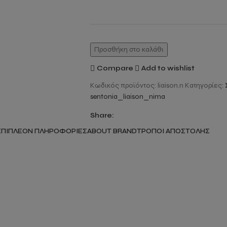
Προσθήκη στο καλάθι
Compare
Add to wishlist
Κωδικός προϊόντος:
liaison.n
Κατηγορίες:
sentonia_liaison_nima
Share:
ΕΠΙΠΛΈΟΝ ΠΛΗΡΟΦΟΡΊΕΣ
ABOUT BRAND
ΤΡΌΠΟΙ ΑΠΟΣΤΟΛΉΣ