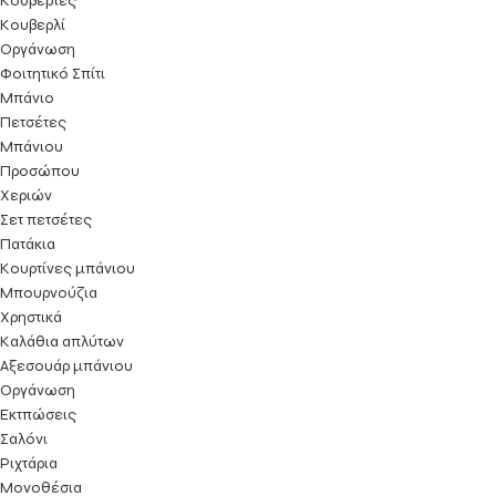
Κουβέρτες
Κουβερλί
Οργάνωση
Φοιτητικό Σπίτι
Μπάνιο
Πετσέτες
Μπάνιου
Προσώπου
Χεριών
Σετ πετσέτες
Πατάκια
Κουρτίνες μπάνιου
Μπουρνούζια
Χρηστικά
Καλάθια απλύτων
Αξεσουάρ μπάνιου
Οργάνωση
Εκτπώσεις
Σαλόνι
Ριχτάρια
Μονοθέσια