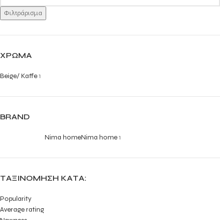
Φιλτράρισμα
ΧΡΏΜΑ
Beige/ Kaffe
1
BRAND
Nima home
Nima home
1
ΤΑΞΙΝΌΜΗΣΗ ΚΑΤΆ:
Popularity
Average rating