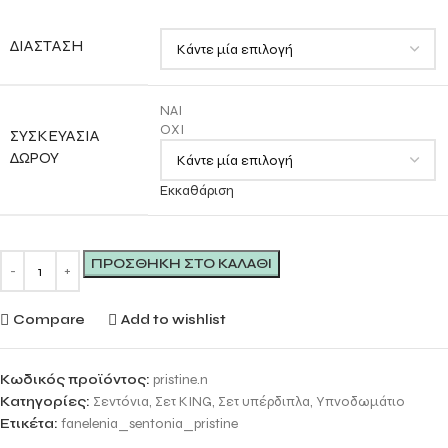
ΔΙΆΣΤΑΣΗ
ΝΑΙ
ΟΧΙ
ΣΥΣΚΕΥΑΣΊΑ
ΔΏΡΟΥ
Εκκαθάριση
ΠΡΟΣΘΉΚΗ ΣΤΟ ΚΑΛΆΘΙ
Compare
Add to wishlist
Κωδικός προϊόντος:
pristine.n
Κατηγορίες:
Σεντόνια
,
Σετ KING
,
Σετ υπέρδιπλα
,
Υπνοδωμάτιο
Ετικέτα:
fanelenia_sentonia_pristine