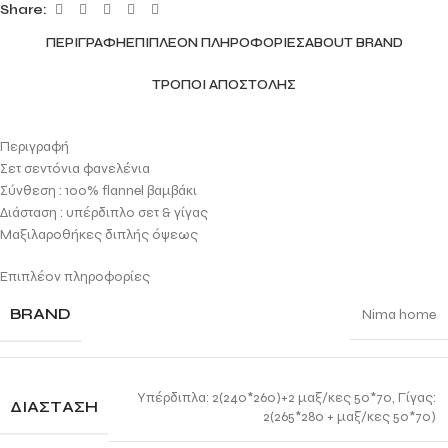
Share:
ΠΕΡΙΓΡΑΦΉ
ΕΠΙΠΛΈΟΝ ΠΛΗΡΟΦΟΡΊΕΣ
ABOUT BRAND
ΤΡΌΠΟΙ ΑΠΟΣΤΟΛΉΣ
Περιγραφή
Σετ σεντόνια φανελένια
Σύνθεση : 100% flannel βαμβάκι
Διάσταση : υπέρδιπλο σετ & γίγας
Μαξιλαροθήκες διπλής όψεως
Επιπλέον πληροφορίες
BRAND
Nima home
Yπέρδιπλα: 2(240*260)+2 μαξ/κες 50*70
,
Γίγας:
ΔΙΆΣΤΑΣΗ
2(265*280 + μαξ/κες 50*70)