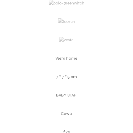
Vesta home
7 * 7 *15 cm
BABY STAR
Cawö
five