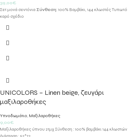
39,00
€
Σετ μονά σεντόνια
Σύνθεση
: 100% Βαμβάκι, 144 κλωστές Τυπωτό
καρό σχέδιο
UNICOLORS – Linen beige, ζευγάρι
μαξιλαροθήκες
Υπνοδωμάτιο
,
Μαξιλαροθήκες
9,00
€
Μαξιλαροθήκες ύπνου 2τμχ Σύνθεση : 100% βαμβάκι 144 κλωστών
Διάσταση : 52*72