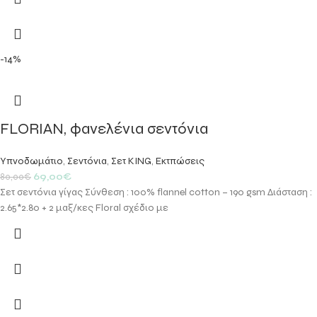
-14%
FLORIAN, φανελένια σεντόνια
Υπνοδωμάτιο
,
Σεντόνια
,
Σετ KING
,
Εκτπώσεις
69,00
€
80,00
€
Σετ σεντόνια γίγας Σύνθεση : 100% flannel cotton – 190 gsm Διάσταση :
2.65*2.80 + 2 μαξ/κες Floral σχέδιο με