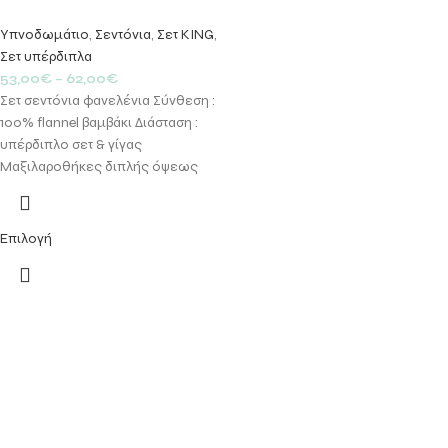
Υπνοδωμάτιο
,
Σεντόνια
,
Σετ KING
,
Σετ υπέρδιπλα
53,00
€
–
62,00
€
Σετ σεντόνια φανελένια Σύνθεση :
100% flannel βαμβάκι Διάσταση :
υπέρδιπλο σετ & γίγας
Μαξιλαροθήκες διπλής όψεως
Επιλογή