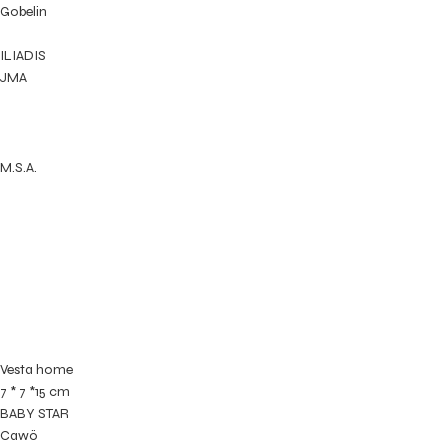
Gobelin
ILIADIS
JMA
M.S.A.
Vesta home
7 * 7 *15 cm
BABY STAR
Cawö