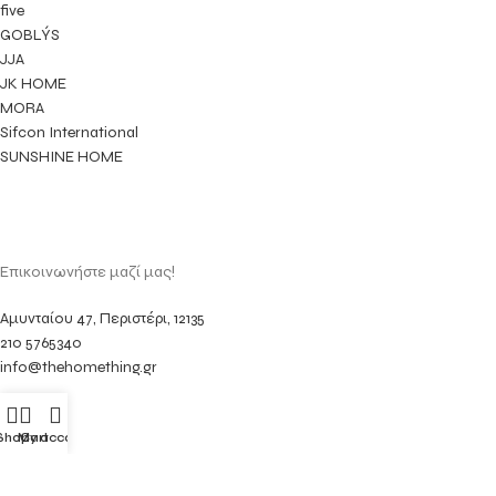
five
GOBLÝS
JJA
JK HOME
MORA
Sifcon International
SUNSHINE HOME
Επικοινωνήστε μαζί μας!
Αμυνταίου 47, Περιστέρι, 12135
210 5765340
info@thehomething.gr
Shop
My account
Cart