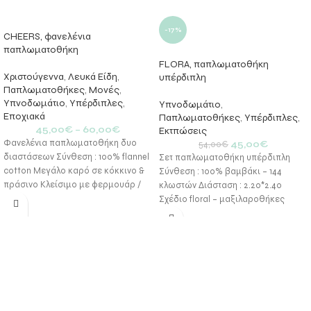
-17%
CHEERS, φανελένια
παπλωματοθήκη
FLORA, παπλωματοθήκη
Χριστούγεννα
,
Λευκά Είδη
,
υπέρδιπλη
Παπλωματοθήκες
,
Μονές
,
Υπνοδωμάτιο
,
Υπέρδιπλες
,
Υπνοδωμάτιο
,
Εποχιακά
Παπλωματοθήκες
,
Υπέρδιπλες
,
45,00
€
–
60,00
€
Εκτπώσεις
Φανελένια παπλωματοθήκη δυο
45,00
€
54,00
€
διαστάσεων Σύνθεση : 100% flannel
Σετ παπλωματοθήκη υπέρδιπλη
cotton Μεγάλο καρό σε κόκκινο &
Σύνθεση : 100% βαμβάκι – 144
πράσινο Κλείσιμο με φερμουάρ /
κλωστών Διάσταση : 2.20*2.40
διπλής όψεως
Σχέδιο floral – μαξιλαροθήκες
panel