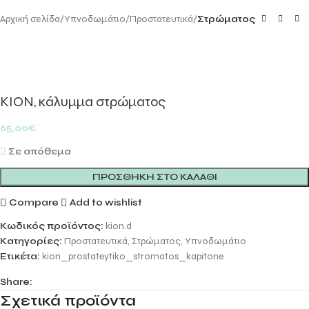
Αρχική σελίδα
Υπνοδωμάτιο
Προστατευτικά
Στρώματος
KION, κάλυμμα στρώματος
65,00
€
Σε απόθεμα
ΠΡΟΣΘΉΚΗ ΣΤΟ ΚΑΛΆΘΙ
Compare
Add to wishlist
Κωδικός προϊόντος:
kion.d
Κατηγορίες:
Προστατευτικά
,
Στρώματος
,
Υπνοδωμάτιο
Ετικέτα:
kion_prostateytiko_stromatos_kapitone
Share:
Σχετικά προϊόντα