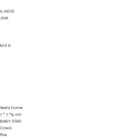
ILIADIS
JMA
M.S.A.
Vesta home
7 * 7 *15 cm
BABY STAR
Cawö
five