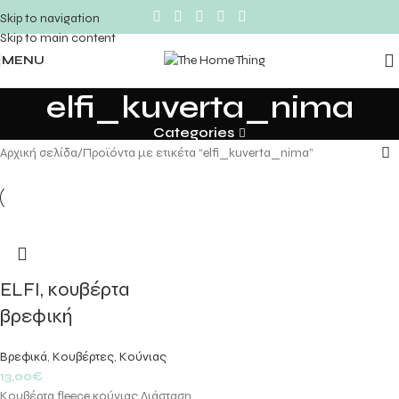
Skip to navigation
Skip to main content
MENU
elfi_kuverta_nima
Categories
Αρχική σελίδα
Προϊόντα με ετικέτα “elfi_kuverta_nima”
ELFI, κουβέρτα
βρεφική
Βρεφικά
,
Κουβέρτες
,
Κούνιας
13,00
€
Κουβέρτα fleece κούνιας Διάσταση