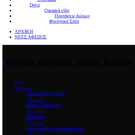
Deco
Οικιακά είδη
Προτάσεις δώρων
Φοιτητικό Σπίτι
ΑΡΧΙΚΗ
ΝΕΕΣ ΑΦΙΞΕΙΣ
florian_sentonia_nima_flannel
Deco
3 Products
Αρωματικά χώρου
0 Products
Βάζα – Πιατέλες
0 Products
Διάφορα
2 Products
Επιτραπέζια διακοσμητικά