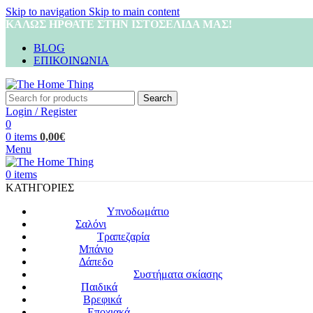
Skip to navigation
Skip to main content
ΚΑΛΩΣ ΗΡΘΑΤΕ ΣΤΗΝ ΙΣΤΟΣΕΛΙΔΑ ΜΑΣ!
BLOG
ΕΠΙΚΟΙΝΩΝΙΑ
Search
Login / Register
0
0
items
0,00
€
Menu
0
items
ΚΑΤΗΓΟΡΙΕΣ
Υπνοδωμάτιο
Σαλόνι
Τραπεζαρία
Μπάνιο
Δάπεδο
Συστήματα σκίασης
Παιδικά
Βρεφικά
Εποχιακά