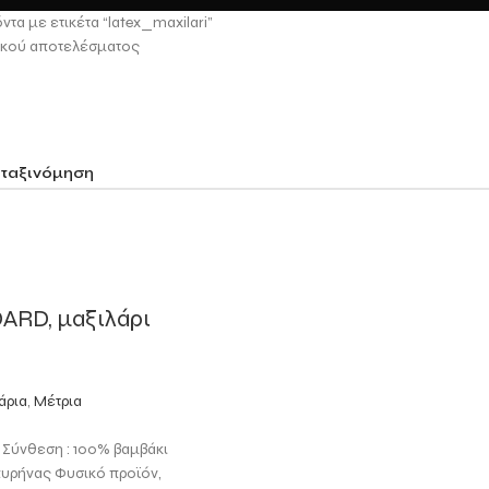
ντα με ετικέτα “latex_maxilari”
ικού αποτελέσματος
ARD, μαξιλάρι
άρια
,
Μέτρια
 Σύνθεση : 100% βαμβάκι
πυρήνας Φυσικό προϊόν,