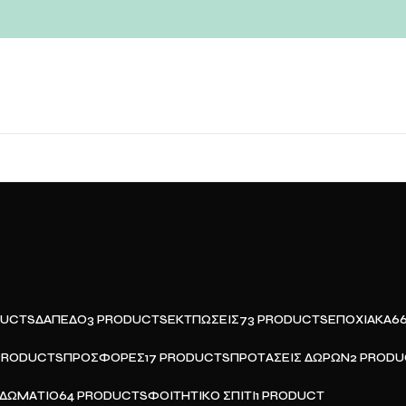
DUCTS
ΔΆΠΕΔΟ
3 PRODUCTS
ΕΚΤΠΏΣΕΙΣ
73 PRODUCTS
ΕΠΟΧΙΑΚΆ
6
PRODUCTS
ΠΡΟΣΦΟΡΈΣ
17 PRODUCTS
ΠΡΟΤΆΣΕΙΣ ΔΏΡΩΝ
2 PROD
ΔΩΜΆΤΙΟ
64 PRODUCTS
ΦΟΙΤΗΤΙΚΌ ΣΠΊΤΙ
1 PRODUCT