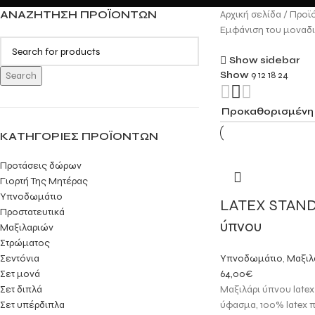
ΑΝΑΖΉΤΗΣΗ ΠΡΟΪΌΝΤΩΝ
Αρχική σελίδα
Προϊό
Εμφάνιση του μοναδ
Show sidebar
Show
9
12
18
24
Search
ΚΑΤΗΓΟΡΊΕΣ ΠΡΟΪΌΝΤΩΝ
Προτάσεις δώρων
Γιορτή Της Μητέρας
Υπνοδωμάτιο
LATEX STAND
Προστατευτικά
ύπνου
Μαξιλαριών
Στρώματος
Υπνοδωμάτιο
,
Μαξιλ
Σεντόνια
64,00
€
Σετ μονά
Μαξιλάρι ύπνου latex
Σετ διπλά
ύφασμα, 100% latex 
Σετ υπέρδιπλα