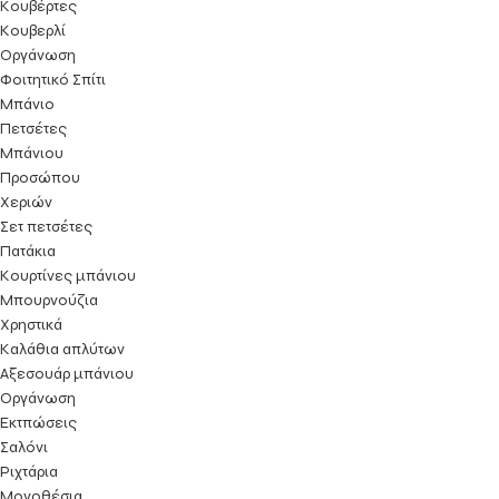
Κουβέρτες
Κουβερλί
Οργάνωση
Φοιτητικό Σπίτι
Μπάνιο
Πετσέτες
Μπάνιου
Προσώπου
Χεριών
Σετ πετσέτες
Πατάκια
Κουρτίνες μπάνιου
Μπουρνούζια
Χρηστικά
Καλάθια απλύτων
Αξεσουάρ μπάνιου
Οργάνωση
Εκτπώσεις
Σαλόνι
Ριχτάρια
Μονοθέσια