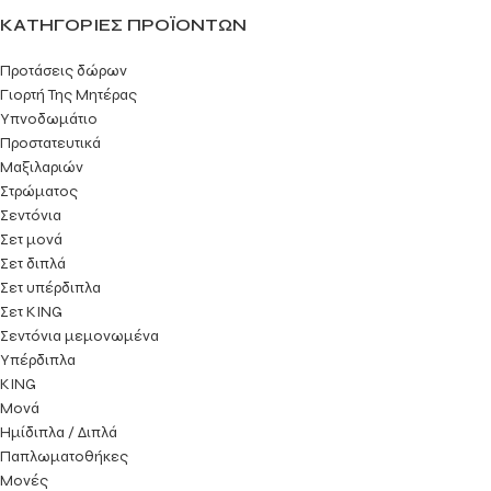
ΚΑΤΗΓΟΡΊΕΣ ΠΡΟΪΌΝΤΩΝ
Προτάσεις δώρων
Γιορτή Της Μητέρας
Υπνοδωμάτιο
Προστατευτικά
Μαξιλαριών
Στρώματος
Σεντόνια
Σετ μονά
Σετ διπλά
Σετ υπέρδιπλα
Σετ KING
Σεντόνια μεμονωμένα
Υπέρδιπλα
KING
Μονά
Ημίδιπλα / Διπλά
Παπλωματοθήκες
Μονές