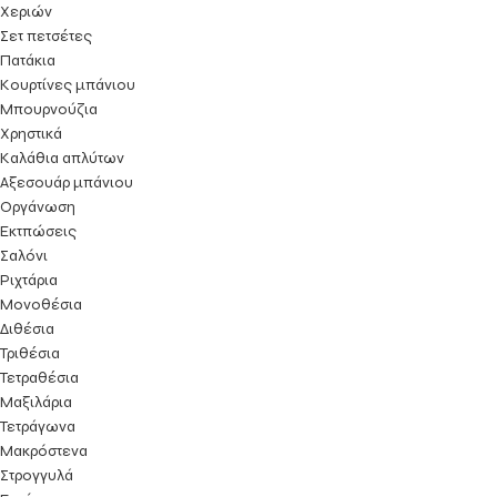
Χεριών
Σετ πετσέτες
Πατάκια
Κουρτίνες μπάνιου
Μπουρνούζια
Χρηστικά
Καλάθια απλύτων
Αξεσουάρ μπάνιου
Οργάνωση
Εκτπώσεις
Σαλόνι
Ριχτάρια
Μονοθέσια
Διθέσια
Τριθέσια
Τετραθέσια
Μαξιλάρια
Τετράγωνα
Μακρόστενα
Στρογγυλά