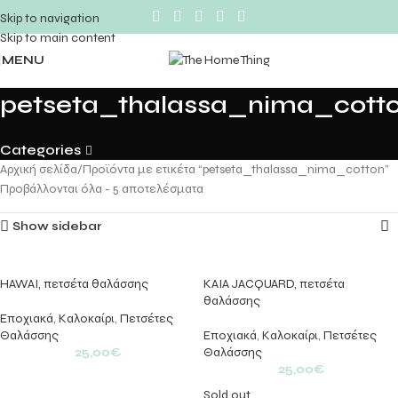
Skip to navigation
Skip to main content
MENU
petseta_thalassa_nima_cott
Categories
Αρχική σελίδα
Προϊόντα με ετικέτα “petseta_thalassa_nima_cotton”
Προβάλλονται όλα - 5 αποτελέσματα
Show sidebar
HAWAI, πετσέτα θαλάσσης
KAIA JACQUARD, πετσέτα
θαλάσσης
Εποχιακά
,
Kαλοκαίρι
,
Πετσέτες
Θαλάσσης
Εποχιακά
,
Kαλοκαίρι
,
Πετσέτες
25,00
€
Θαλάσσης
25,00
€
Sold out