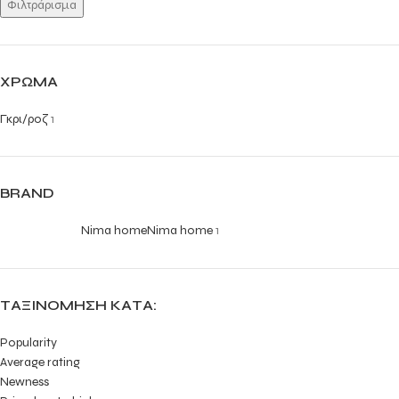
Φιλτράρισμα
ΧΡΏΜΑ
Γκρι/ροζ
1
BRAND
Nima home
Nima home
1
ΤΑΞΙΝΌΜΗΣΗ ΚΑΤΆ:
Popularity
Average rating
Newness