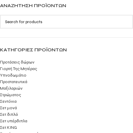
ΑΝΑΖΉΤΗΣΗ ΠΡΟΪΌΝΤΩΝ
ΚΑΤΗΓΟΡΊΕΣ ΠΡΟΪΌΝΤΩΝ
Προτάσεις δώρων
Γιορτή Της Μητέρας
Υπνοδωμάτιο
Προστατευτικά
Μαξιλαριών
Στρώματος
Σεντόνια
Σετ μονά
Σετ διπλά
Σετ υπέρδιπλα
Σετ KING