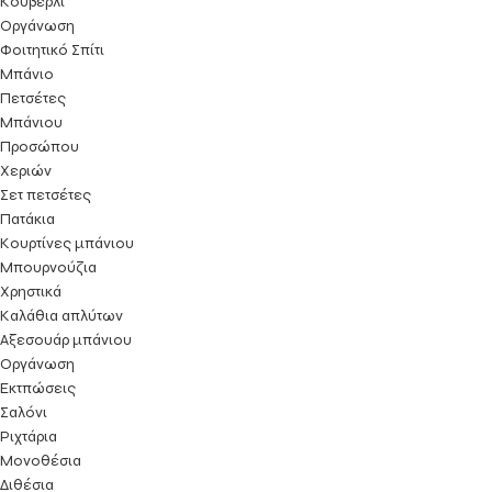
Κουβερλί
Οργάνωση
Φοιτητικό Σπίτι
Μπάνιο
Πετσέτες
Μπάνιου
Προσώπου
Χεριών
Σετ πετσέτες
Πατάκια
Κουρτίνες μπάνιου
Μπουρνούζια
Χρηστικά
Καλάθια απλύτων
Αξεσουάρ μπάνιου
Οργάνωση
Εκτπώσεις
Σαλόνι
Ριχτάρια
Μονοθέσια
Διθέσια