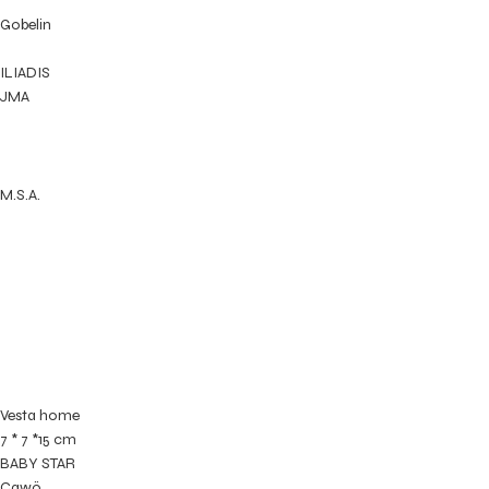
Gobelin
ILIADIS
JMA
M.S.A.
Vesta home
7 * 7 *15 cm
BABY STAR
Cawö