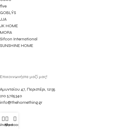
five
GOBLÝS
JJA
JK HOME
MORA
Sifcon International
SUNSHINE HOME
Επικοινωνήστε μαζί μας!
Αμυνταίου 47, Περιστέρι, 12135
210 5765340
info@thehomething.gr
Shop
My account
Cart