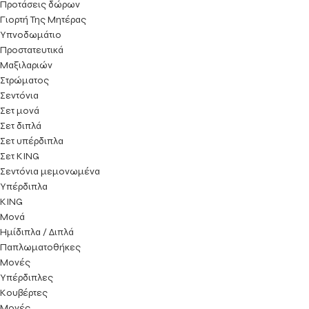
Προτάσεις δώρων
Γιορτή Της Μητέρας
Υπνοδωμάτιο
Προστατευτικά
Μαξιλαριών
Στρώματος
Σεντόνια
Σετ μονά
Σετ διπλά
Σετ υπέρδιπλα
Σετ KING
Σεντόνια μεμονωμένα
Υπέρδιπλα
KING
Μονά
Ημίδιπλα / Διπλά
Παπλωματοθήκες
Μονές
Υπέρδιπλες
Κουβέρτες
Μονές