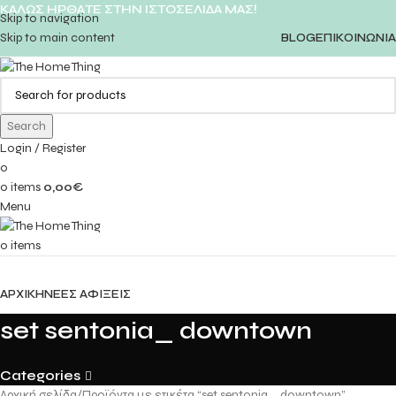
ΚΑΛΩΣ ΗΡΘΑΤΕ ΣΤΗΝ ΙΣΤΟΣΕΛΙΔΑ ΜΑΣ!
Skip to navigation
Skip to main content
BLOG
ΕΠΙΚΟΙΝΩΝΙΑ
Search
Login / Register
0
0
items
0,00
€
Menu
0
items
ΚΑΤΗΓΟΡΙΕΣ
ΑΡΧΙΚΗ
ΝΕΕΣ ΑΦΙΞΕΙΣ
set sentonia_ downtown
Categories
Αρχική σελίδα
Προϊόντα με ετικέτα “set sentonia_ downtown”